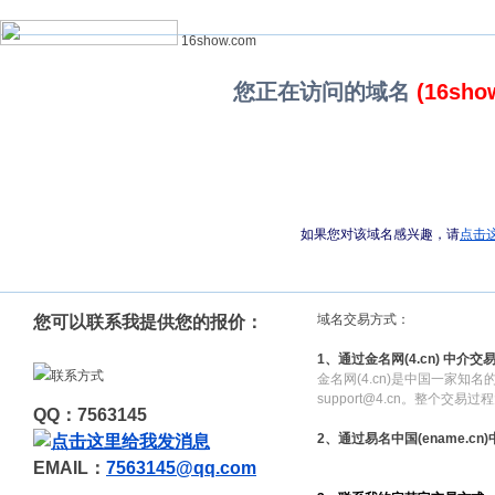
16show.com
您正在访问的域名
(16sho
如果您对该域名感兴趣，请
点击
域名交易方式：
您可以联系我提供您的报价：
1、通过金名网(4.cn) 中介交
金名网(4.cn)是中国一家知
support@4.cn。整个交
QQ：7563145
2、通过易名中国(ename.cn
EMAIL：
7563145@qq.com